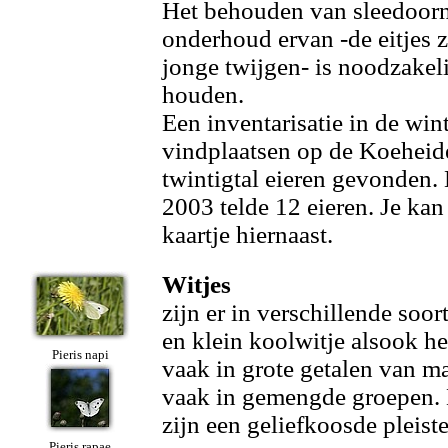
Het behouden van sleedoorn
onderhoud ervan -de eitjes 
jonge twijgen- is noodzakeli
houden.
Een inventarisatie in de win
vindplaatsen op de Koeheid
twintigtal eieren gevonden.
2003 telde 12 eieren. Je kan
kaartje hiernaast.
Witjes
zijn er in verschillende soo
en klein koolwitje alsook he
Pieris napi
vaak in grote getalen van ma
vaak in gemengde groepen. 
zijn een geliefkoosde pleist
Pieris rapae