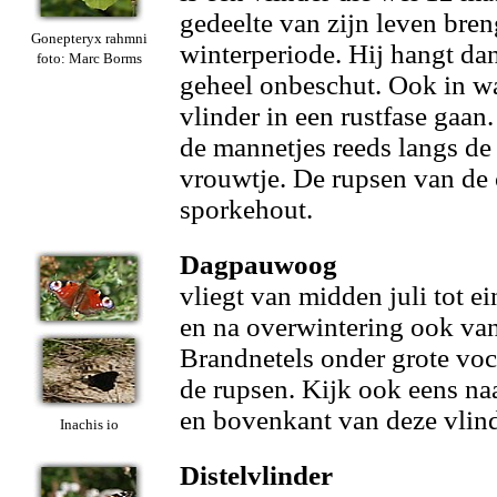
gedeelte van zijn leven breng
Gonepteryx rahmni
winterperiode. Hij hangt da
foto: Marc Borms
geheel onbeschut. Ook in w
vlinder in een rustfase gaan.
de mannetjes reeds langs de
vrouwtje. De rupsen van de 
sporkehout.
Dagpauwoog
vliegt van midden juli tot e
en na overwintering ook van 
Brandnetels onder grote voc
de rupsen. Kijk ook eens naa
en bovenkant van deze vlind
Inachis io
Distelvlinder