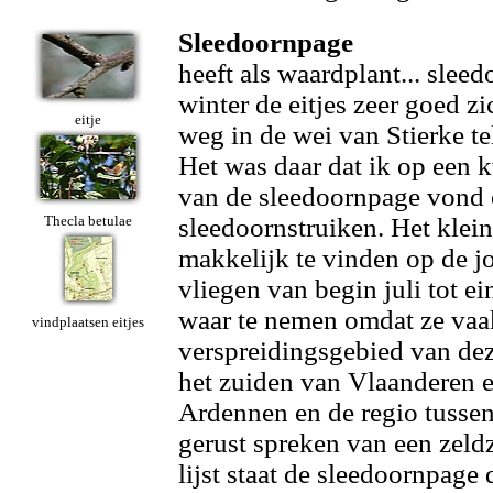
Sleedoornpage
heeft als waardplant... sleed
winter de eitjes zeer goed zi
eitje
weg in de wei van Stierke te
Het was daar dat ik op een kw
van de sleedoornpage vond o
Thecla betulae
sleedoornstruiken. Het klein
makkelijk te vinden op de j
vliegen van begin juli tot e
waar te nemen omdat ze vaak
vindplaatsen eitjes
verspreidingsgebied van deze
het zuiden van Vlaanderen 
Ardennen en de regio tusse
gerust spreken van een zel
lijst staat de sleedoornpage